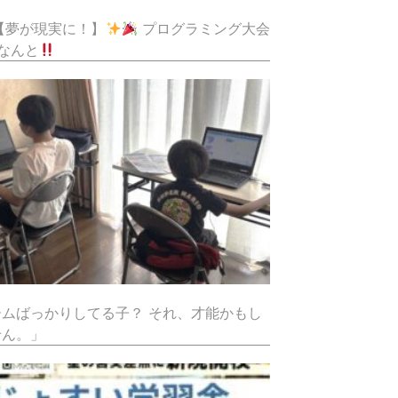
【夢が現実に！】
プログラミング大会
なんと
ームばっかりしてる子？ それ、才能かもし
せん。」