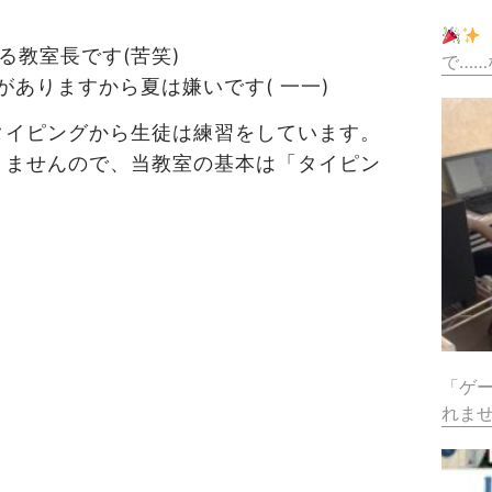
る教室長です(苦笑)
で……
ありますから夏は嫌いです( 一一)
タイピングから生徒は練習をしています。
りませんので、当教室の基本は「タイピン
。
「ゲ
れま